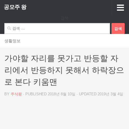
공모주 왕
Skip to content
검색
검
색:
생활정보
가야할 자리를 못가고 반등할 자
리에서 반등하지 못해서 하락장으
로 본다 키움맨
BY
주식왕
· PUBLISHED
2018년 8월 10일
· UPDATED
2019년 3월 4일