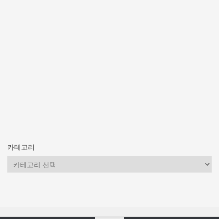
카테고리
카
테
고
리