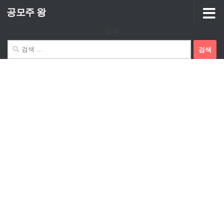
공모주 왕
Skip to content
검색
검
색: