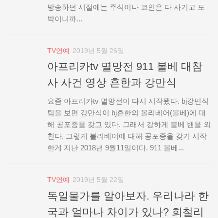
방송하던 시절에는 주식이나 코인은 다 사기고 도
박이니까...
TV연예
2019년 5월 26일
아프리카tv 멸망전 911 볼베 대참
사 사건 영상 흔한과 강만식
요즘 아프리카tv 멸망전이 다시 시작됐다. bj강민식
팀을 보면 강만식이 bj흔한의 볼리베어(볼베)에 대
해 공포증을 갖고 있다. 그래서 강하게 볼베 밴을 외
친다. 그렇게 볼리베어에 대해 공포증을 갖기 시작
한게 지난 2018년 9월11일이다. 911 볼베...
TV연예
2019년 5월 22일
독일물가를 알아보자. 우리나라 한
국과 얼마나 차이가 있나? 희철리