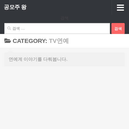
공모주 왕
Skip to content
검색
검
색:
CATEGORY:
TV연예
연예계 이야기를 다뤄봅니다.