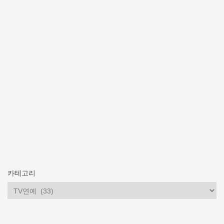
카테고리
카
테
고
리