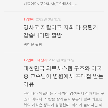
비증이다. 구안와사(구안괘사)는...
TV연예
2022년 3월 31일
영차고 지랄이고 저희 다 좆된거
같습니다만 짤방
귀여운 짤방
TV연예
/
내생각
2020년 8월 26일
대한민국 의료시스템 구조와 이국
종 교수님이 병원에서 푸대접 받는
이유
우리나라 의료비는 의사끼리 경쟁해서 정해지는 구
조가 아니다. 사람을 살리는 대부분의 필수 의료행
위의 가격은 정부가 결정한다. 의사가 늘어나면 피