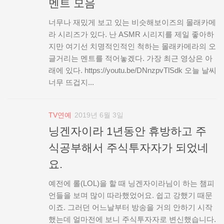
멘트 모음
너무나 재밌게 보고 있는 비슷해보이즈의 몰래카메
라 시리즈가 있다. 난 ASMR 시리지를 제일 좋아하
지만 여기선 치명적인적인 척하는 몰래카메라의 오
글거리는 멘트를 적어놓겠다. 가장 최근 영상은 아
래에 있다. https://youtu.be/DNnzpvTlSdk 오늘 날씨
너무 뜨겁지...
TV연예
2019년 6월 3일
닝겐자이라 1년동안 휴방하고 주
식공부해서 주식투자자가 되었네
요.
예전에 롤(LOL)을 할 때 닝겐자이라님이 하는 챔피
언들을 보며 많이 따라했었어요. 쉽고 강했기 때문
이죠. 그러던 어느날부터 방송을 거의 안하기 시작
했는데 얼마전에 보니 주식투자자로 변신했습니다.