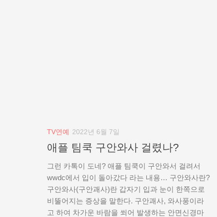
TV연예
2022년 6월 7일
애플 팀쿡 구안와사 걸렸나?
그런 카톡이 도네? 애플 팀쿡이 구안와서 걸려서
wwdc에서 입이 돌아갔다 라는 내용… 구안와사란?
구안와사(구안괘사)란 갑자기 입과 눈이 한쪽으로
비뚤어지는 증상을 말한다. 구안괘사, 와사풍이라
고 하여 차가운 바람을 쐬어 발생하는 안면신경마