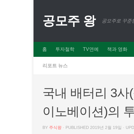
Skip to content
공모주 왕
공모주로 꾸준한
홈
투자철학
TV연예
책과 영화
리포트 뉴스
국내 배터리 3사(삼
이노베이션)의 
BY
주식왕
· PUBLISHED
2019년 2월 19일
· UP