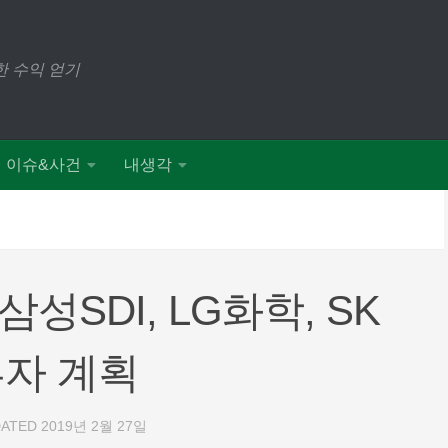
 수익 얻기
이슈&사건
내생각
성SDI, LG화학, SK
투자 계획
DATED
2019년 2월 27일