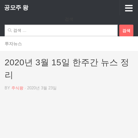
공모주 왕
Skip to content
검색
검
색:
투자뉴스
2020년 3월 15일 한주간 뉴스 정
리
BY
주식왕
·
2020년 3월 23일