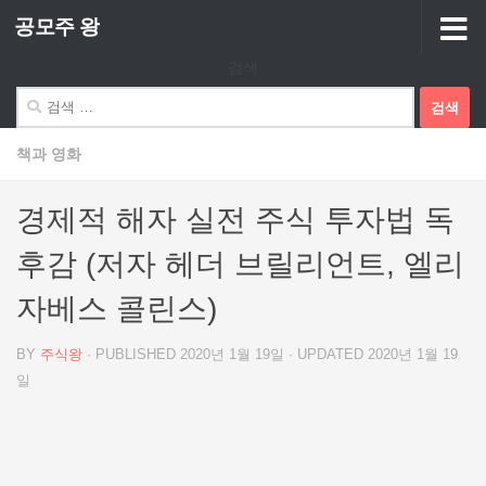
공모주 왕
Skip to content
검색
검
색:
책과 영화
경제적 해자 실전 주식 투자법 독
후감 (저자 헤더 브릴리언트, 엘리
자베스 콜린스)
BY
주식왕
· PUBLISHED
2020년 1월 19일
· UPDATED
2020년 1월 19
일