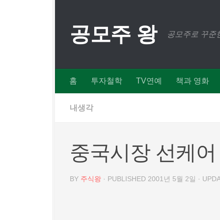
Skip to content
공모주 왕
공모주로 꾸준한
홈
투자철학
TV연예
책과 영화
내생각
중국시장 선케어
BY
주식왕
· PUBLISHED
2001년 5월 2일
· UPD