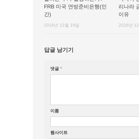
FRB 미국 연방준비은행(민
리나라 
간)
이유
2018년 12월 19일
2018년 1
답글 남기기
댓글
*
이름
웹사이트