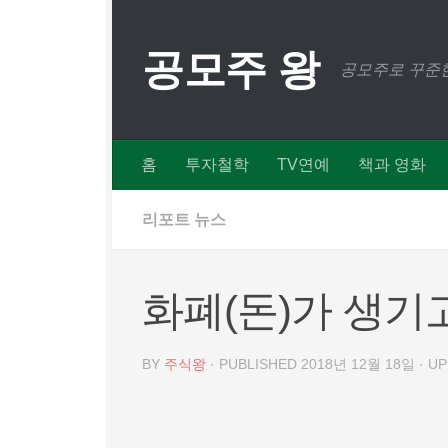
Skip to content
공모주 왕
공모주로 꾸준한
홈
투자철학
TV연예
책과 영화
리포트 뉴스
화폐(돈)가 생기
BY
주식왕
· PUBLISHED
2018년 12월 18일
· U