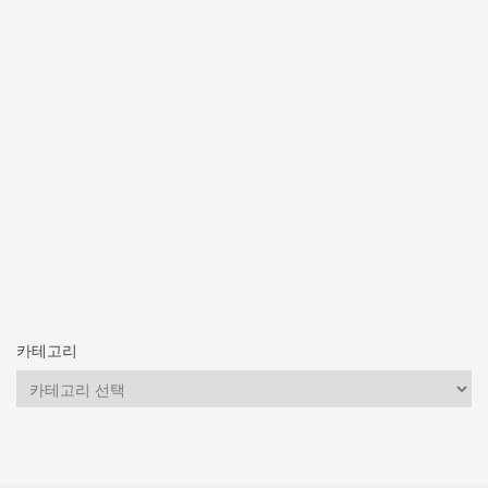
카테고리
카
테
고
리