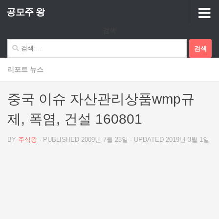
공모주 왕
Skip to content
검색
검
색:
리포트 뉴스
중국 이슈 자산관리상품wmp규
제, 폭염, 건설 160801
BY
주식왕
· PUBLISHED
2009년 7월 23일
· UPDATED
2019년 3월 1일