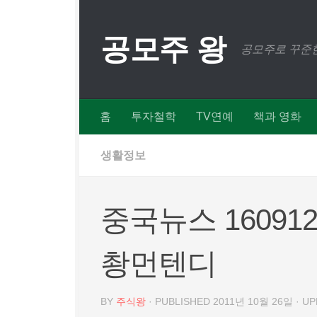
Skip to content
공모주 왕
공모주로 꾸준한
홈
투자철학
TV연예
책과 영화
생활정보
중국뉴스 16091
촹먼텐디
BY
주식왕
· PUBLISHED
2011년 10월 26일
· U