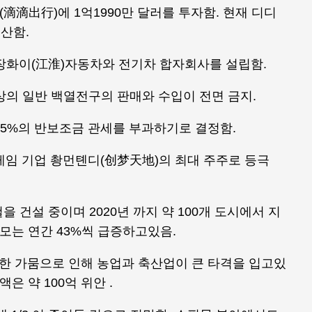
滴滴出行)에 1억1990만 달러를 투자함. 현재 디디
추산함.
 장화이(江淮)자동차와 전기차 합자회사를 설립함.
 이상의 일반 백열전구의 판매와 수입이 전면 금지.
0.5%의 반보조금 관세를 부과하기로 결정함.
 게임 기업 촹먼톈디(创梦天地)의 최대 주주로 등극
철을 건설 중이며 2020년 까지 약 100개 도시에서 지
규모는 연간 43%씩 급증하고있음.
심한 가뭄으로 인해 농업과 축산업이 큰 타격을 입고있
은 약 100억 위안 .