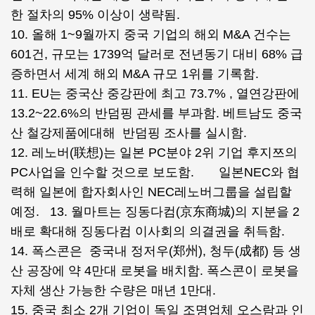
한 절차의 95% 이상이 생략됨.
10. 올해 1~9월까지 중국 기업의 해외 M&A 건수는
601건, 규모는 1739억 달러로 전년동기 대비 68% 급
증하면서 세계 해외 M&A 규모 1위를 기록함.
11. EU는 중국산 중강판에 최고 73.7% , 열연강판에
13.2~22.6%의 반덤핑 관세를 부과함. 베트남도 중국
산 철강제품에대해 반덤핑 조사를 실시함.
12. 레노버(联想)는 일본 PC분야 2위 기업 후지쯔의
PC사업을 인수할 것으로 보도함. 일본NEC와 협
력해 일본에 합자회사인 NEC레노버그룹을 설립할
예정. 13. 월마트는 징동다컴(京东商城)의 지분을 2
배로 확대해 징동다컴 이사회의 의결권을 취득함.
14. 폭스콘은 중국내 정저우(郑州), 청두(成都) 등 생
산 공장에 약 4만대 로봇을 배치함. 폭스콘이 로봇을
자체 생산 가능한 수량은 매년 1만대.
15. 중국 최소 2개 기업이 독일 조명업체 오스람과 인