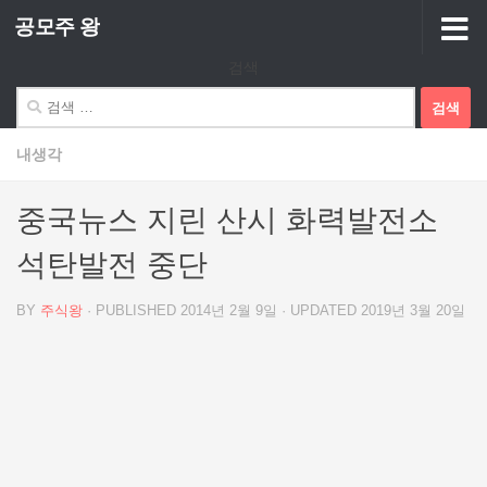
공모주 왕
Skip to content
검색
검
색:
내생각
중국뉴스 지린 산시 화력발전소
석탄발전 중단
BY
주식왕
· PUBLISHED
2014년 2월 9일
· UPDATED
2019년 3월 20일