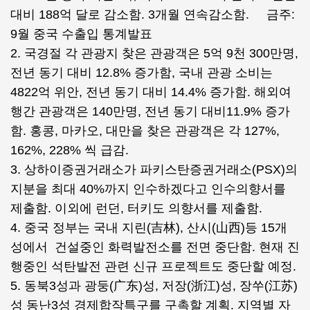
대비 188억 달로 감소함. 3개월 연속감소함. 금주:
9월 중국 수출입 통계발표
2. 국경절 각 관광지 찾은 관광객은 5억 9천 300만명,
전년 동기 대비 12.8% 증가함, 국내 관광 소비는
4822억 위안, 전년 동기 대비 14.4% 증가함. 해외여
행간 관광객은 140만명, 전년 동기 대비11.9% 증가
함. 홍콩, 마카오, 대만을 찾은 관광객은 각 127%,
162%, 228% 씩 급감.
3. 상하이증권거래소가 파키스탄증권거래소(PSX)의
지분을 최대 40%까지 인수하겠다고 인수의향서를
제출함. 이외에 런던, 터키도 의향서를 제출함.
4. 중국 정부는 국내 지린(吉林), 산시(山西)등 15개
성에서 건설중인 화력발전소를 전면 중단함. 현재 진
행중인 석탄발전 관련 신규 프로젝트도 중단할 예정.
5. 동북3성과 광둥(广东)성, 저장(浙江)성, 장쑤(江苏)
성 동난3성 경제합작특구를 구촉할 계획. 지역별 자