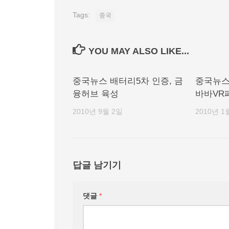
Tags:
중국
YOU MAY ALSO LIKE...
중국뉴스 배터리5차 인증, 금
중국뉴스
융허브 육성
바바VR페
2010년 9월 2일
2010년 1
답글 남기기
댓글
*