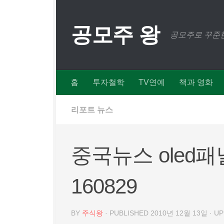
Skip to content
공모주 왕
공모주로 꾸준한
홈
투자철학
TV연예
책과 영화
리포트 뉴스
중국뉴스 oled
160829
BY
주식왕
· PUBLISHED
2010년 12월 13일
· U