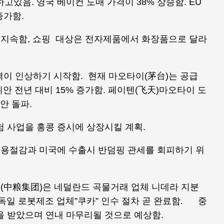
고있음. 영국 베이컨 도매 가격이 38% 상승함. EU
증가함.
는 지속함, 쇼핑 대상은 전자제품에서 화장품으로 달라
가격이 인상하기 시작함. 현재 마오타이(茅台)는 공급
안 전년 대비 15% 증가함. 페이텐(飞天)마오타이 도
위안 돌파.
험 사업을 홍콩 증시에 상장시킬 계획.
 비용절감과 미국에 수출시 반덤핑 관세를 회피하기 위
그룹(中粮集团)은 네덜란드 곡물거래 업체 니데라 지분
독일 로봇제조 업체”쿠카” 인수 절차 곧 완료함. 중
을 받았으며 연내 마무리될 것으로 예상함.