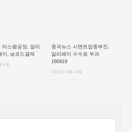
 러스왕공장, 알리
중국뉴스 시멘트업종부진,
이, qr코드결제
알리페이 수수료 부과
160919
월 6일
2012년 1월 24일