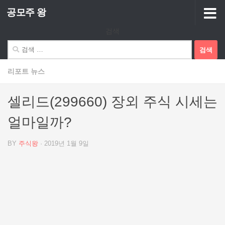
공모주 왕
Skip to content
검색
검
색:
리포트 뉴스
셀리드(299660) 장외 주식 시세는
얼마일까?
BY
주식왕
·
2019년 1월 9일