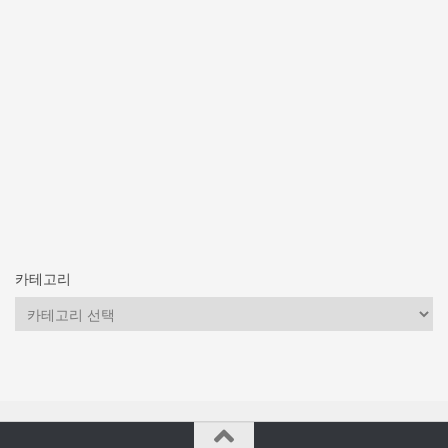
카테고리
카
테
고
리