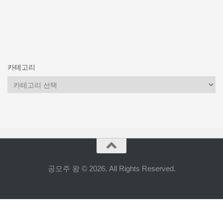
카테고리
카
테
고
리
공모주 왕 © 2026. All Rights Reserved.