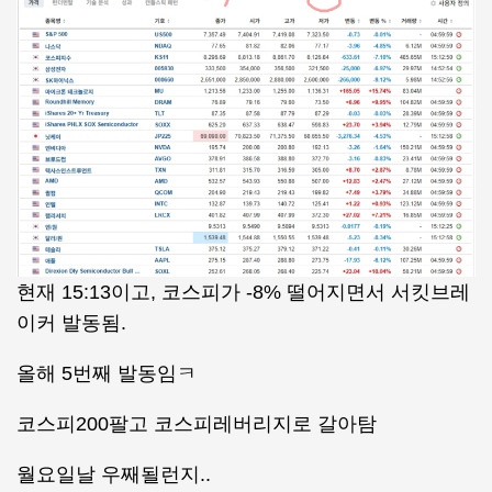
현재 15:13이고, 코스피가 -8% 떨어지면서 서킷브레
이커 발동됨.
올해 5번째 발동임ㅋ
코스피200팔고 코스피레버리지로 갈아탐
월요일날 우째될런지..