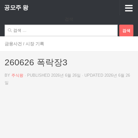
공모주 왕
Skip to content
검색
검
색:
금융사건
/
시장 기록
260626 폭락장3
BY
주식왕
· PUBLISHED
2026년 6월 26일
· UPDATED
2026년 6월 26
일