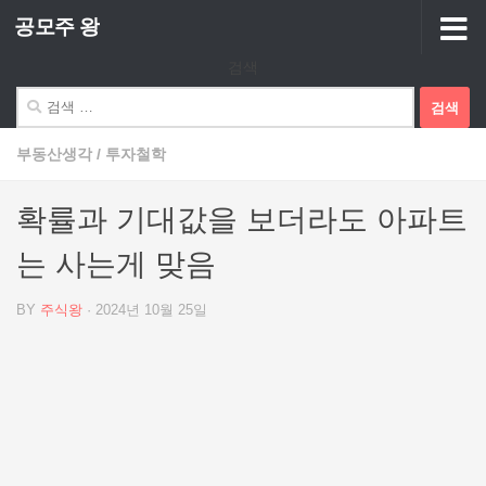
공모주 왕
Skip to content
검색
검
색:
부동산생각
/
투자철학
확률과 기대값을 보더라도 아파트
는 사는게 맞음
BY
주식왕
·
2024년 10월 25일