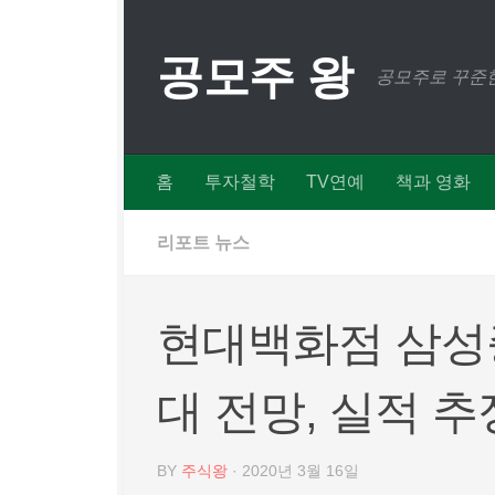
Skip to content
공모주 왕
공모주로 꾸준한
홈
투자철학
TV연예
책과 영화
리포트 뉴스
현대백화점 삼성
대 전망, 실적 추
BY
주식왕
·
2020년 3월 16일