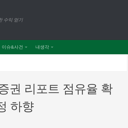
 수익 얻기
이슈&사건
내생각
증권 리포트 점유율 확
정 하향