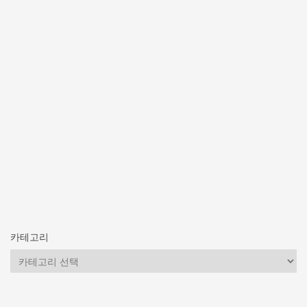
카테고리
카
테
고
리