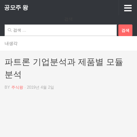
공모주 왕
Skip to content
검색
검
색:
내생각
파트론 기업분석과 제품별 모듈
분석
BY
주식왕
·
2019년 4월 2일