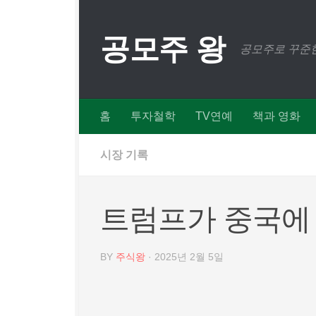
Skip to content
공모주 왕
공모주로 꾸준한
홈
투자철학
TV연예
책과 영화
시장 기록
트럼프가 중국에 
BY
주식왕
·
2025년 2월 5일