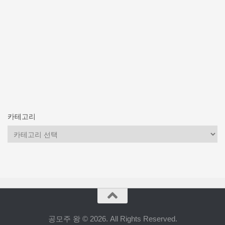
카테고리
카
테
고
리
공모주 왕 © 2026. All Rights Reserved.