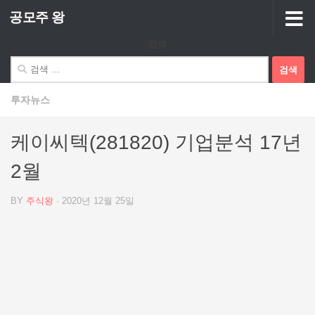
공모주 왕
Skip to content
검색
검
색:
투자뉴스
케이씨텍(281820) 기업분석 17년
2월
BY
주식왕
·
2020년 12월 25일