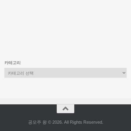
카테고리
카
테
고
리
공모주 왕 © 2026. All Rights Reserved.