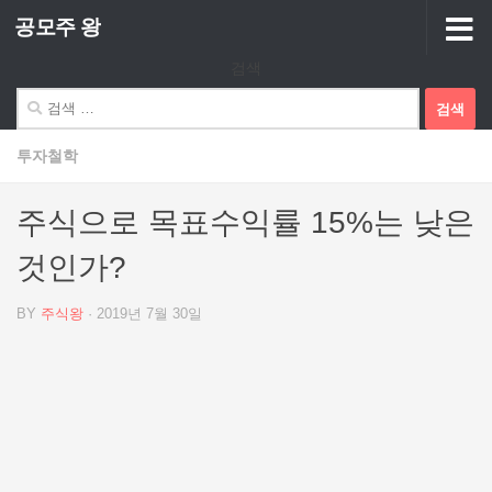
공모주 왕
Skip to content
검색
검
색:
투자철학
주식으로 목표수익률 15%는 낮은
것인가?
BY
주식왕
·
2019년 7월 30일