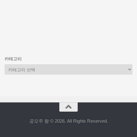
카테고리
카
테
고
리
공모주 왕 © 2026. All Rights Reserved.