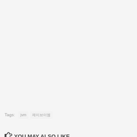
Tags:
jvm
제이브이엠
YOU MAY ALSO LIKE...