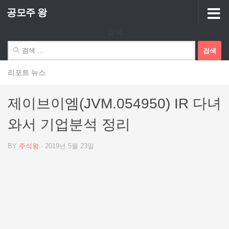
공모주 왕
Skip to content
검색
검
색:
리포트 뉴스
제이브이엠(JVM.054950) IR 다녀
와서 기업분석 정리
BY
주식왕
·
2019년 5월 23일