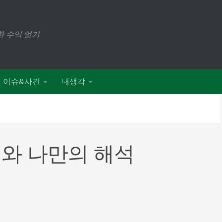
 수익 얻기
이슈&사건
내생각
와 나만의 해석