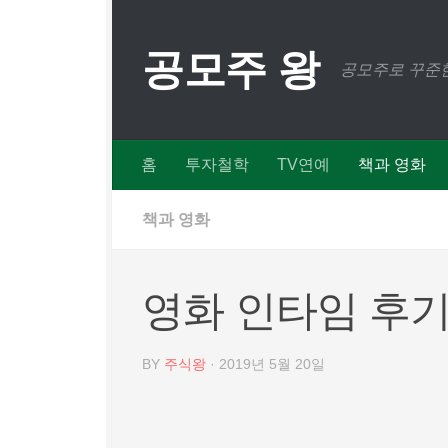
Skip to content
공모주 왕
공모주로 꾸준한
홈
투자철학
TV연예
책과 영화
책과 영화
영화 인타임 후기
BY
주식왕
·
2019년 5월 20일