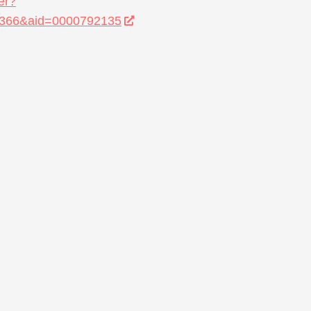
er?
366&aid=0000792135