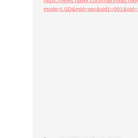
https://news.naver.com/main/read.nav
mode=LSD&mid=sec&sid1=001&oid=