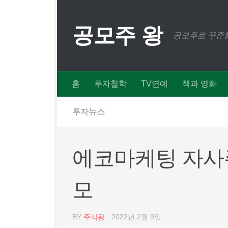
Skip to content
공모주 왕
공모주로 꾸준한
홈
투자철학
TV연예
책과 영화
투자뉴스
에코마케팅 자사주
모
BY
주식왕
·
2022년 2월 9일