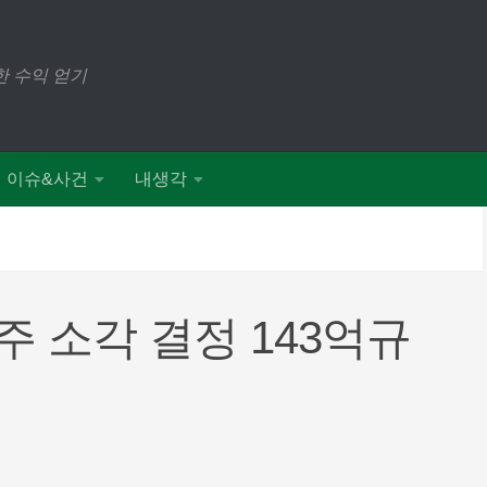
 수익 얻기
이슈&사건
내생각
 소각 결정 143억규