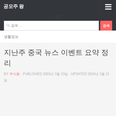
공모주 왕
Skip to content
검색
검
색:
생활정보
지난주 중국 뉴스 이벤트 요약 정
리
BY
주식왕
· PUBLISHED
2003년 3월 23일
· UPDATED
2019년 2월 21
일