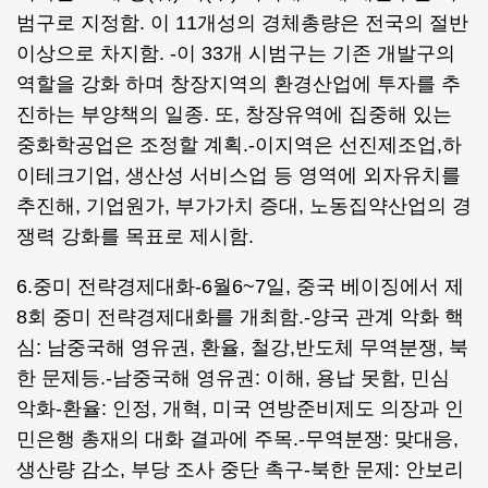
범구로 지정함. 이 11개성의 경체총량은 전국의 절반
이상으로 차지함. -이 33개 시범구는 기존 개발구의
역할을 강화 하며 창장지역의 환경산업에 투자를 추
진하는 부양책의 일종. 또, 창장유역에 집중해 있는
중화학공업은 조정할 계획.-이지역은 선진제조업,하
이테크기업, 생산성 서비스업 등 영역에 외자유치를
추진해, 기업원가, 부가가치 증대, 노동집약산업의 경
쟁력 강화를 목표로 제시함.
6.중미 전략경제대화-6월6~7일, 중국 베이징에서 제
8회 중미 전략경제대화를 개최함.-양국 관계 악화 핵
심: 남중국해 영유권, 환율, 철강,반도체 무역분쟁, 북
한 문제등.-남중국해 영유권: 이해, 용납 못함, 민심
악화-환율: 인정, 개혁, 미국 연방준비제도 의장과 인
민은행 총재의 대화 결과에 주목.-무역분쟁: 맞대응,
생산량 감소, 부당 조사 중단 촉구-북한 문제: 안보리