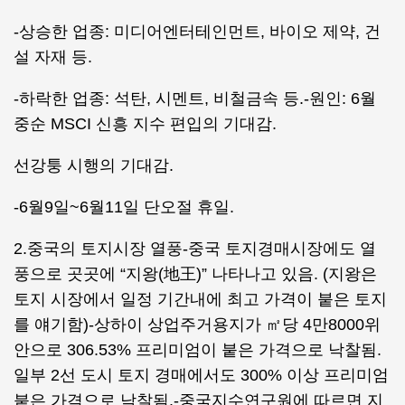
-상승한 업종: 미디어엔터테인먼트, 바이오 제약, 건
설 자재 등.
-하락한 업종: 석탄, 시멘트, 비철금속 등.-원인: 6월
중순 MSCI 신흥 지수 편입의 기대감.
선강퉁 시행의 기대감.
-6월9일~6월11일 단오절 휴일.
2.중국의 토지시장 열풍-중국 토지경매시장에도 열
풍으로 곳곳에 “지왕(地王)” 나타나고 있음. (지왕은
토지 시장에서 일정 기간내에 최고 가격이 붙은 토지
를 얘기함)-상하이 상업주거용지가 ㎡당 4만8000위
안으로 306.53% 프리미엄이 붙은 가격으로 낙찰됨.
일부 2선 도시 토지 경매에서도 300% 이상 프리미엄
붙은 가격으로 낙찰됨.-중국지수연구원에 따르면 지