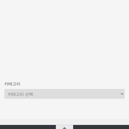
카테고리
카
테
고
리