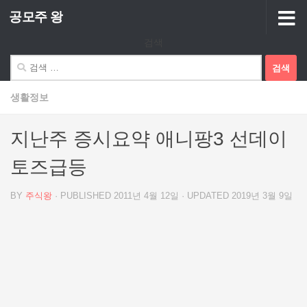
공모주 왕
Skip to content
검색
검
색:
생활정보
지난주 증시요약 애니팡3 선데이
토즈급등
BY
주식왕
· PUBLISHED
2011년 4월 12일
· UPDATED
2019년 3월 9일