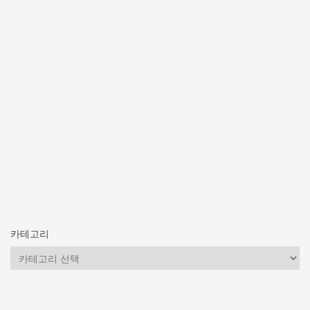
카테고리
카
테
고
리