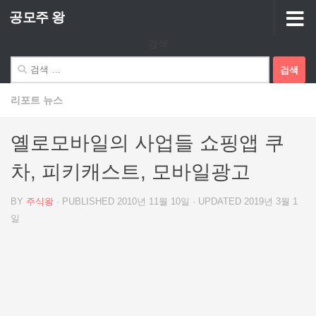
공모주 왕
Skip to content
검색
검
색:
리포트 뉴스
옐로모바일의 사업들 쇼핑앱 쿠
차, 피키캐스트, 모바일광고
BY
주식왕
· PUBLISHED
2010년 11월 10일
· UPDATED
2019년 3월 1
일