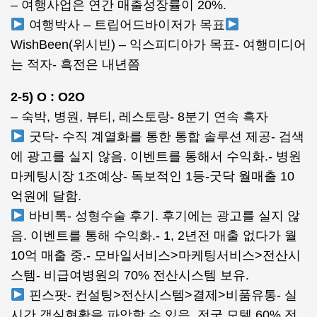
– 여행사업은 연간 매출성장률이 20%.
여행박사 – 트립어드바이저가 목표
WishBeen(위시빈) – 익스피디아가 목표- 여행미디어
는 적자- 흑전은 내년쯤
2-5) O : O2O
– 숙박, 병원, 뷰티, 레스토랑- 8분기 연속 흑자
굿닥- 수직 계열화를 통한 통합 솔루션 제공- 검색
에 광고를 실지 않음. 이벤트를 통해서 수익화.- 병원
마케팅시장 1조예상- 독보적인 1등-굿닥 월매출 10
억원에 달함.
바비톡- 성형수술 후기. 후기에는 광고를 실지 않
음. 이벤트를 통해 수익화.- 1, 2년전 매출 없다가 월
10억 매출 중.- 모바일서비스>마케팅서비스>전산시
스템- 비급여병원의 70% 전산시스템 보유.
핀스팟- 컨설팅>전산시스템>결제>비품유통- 실
시간 객실현황을 파악할 수 있음. 전국 모텔 60% 전