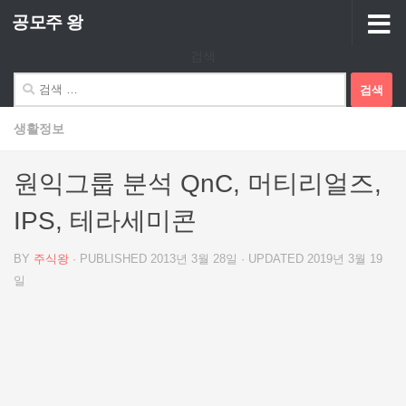
공모주 왕
Skip to content
검색
검
색:
생활정보
원익그룹 분석 QnC, 머티리얼즈,
IPS, 테라세미콘
BY
주식왕
· PUBLISHED
2013년 3월 28일
· UPDATED
2019년 3월 19
일