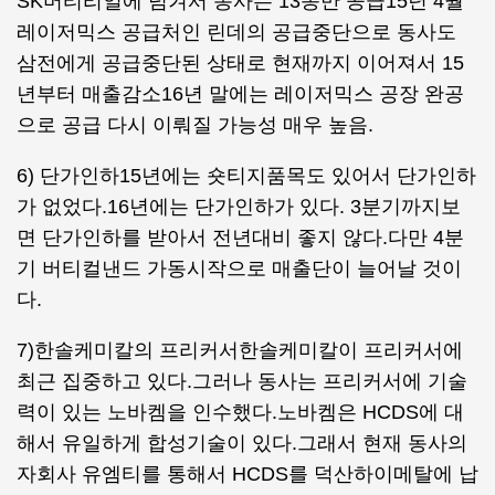
SK머티리얼에 넘겨서 동사는 13종만 공급15년 4월
레이저믹스 공급처인 린데의 공급중단으로 동사도
삼전에게 공급중단된 상태로 현재까지 이어져서 15
년부터 매출감소16년 말에는 레이저믹스 공장 완공
으로 공급 다시 이뤄질 가능성 매우 높음.
6) 단가인하15년에는 숏티지품목도 있어서 단가인하
가 없었다.16년에는 단가인하가 있다. 3분기까지보
면 단가인하를 받아서 전년대비 좋지 않다.다만 4분
기 버티컬낸드 가동시작으로 매출단이 늘어날 것이
다.
7)한솔케미칼의 프리커서한솔케미칼이 프리커서에
최근 집중하고 있다.그러나 동사는 프리커서에 기술
력이 있는 노바켐을 인수했다.노바켐은 HCDS에 대
해서 유일하게 합성기술이 있다.그래서 현재 동사의
자회사 유엠티를 통해서 HCDS를 덕산하이메탈에 납