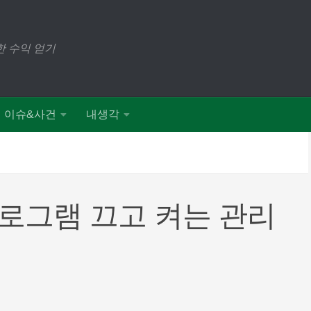
 수익 얻기
이슈&사건
내생각
로그램 끄고 켜는 관리