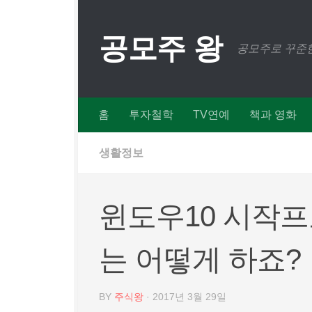
Skip to content
공모주 왕
공모주로 꾸준한
홈
투자철학
TV연예
책과 영화
생활정보
윈도우10 시작프
는 어떻게 하죠?
BY
주식왕
·
2017년 3월 29일