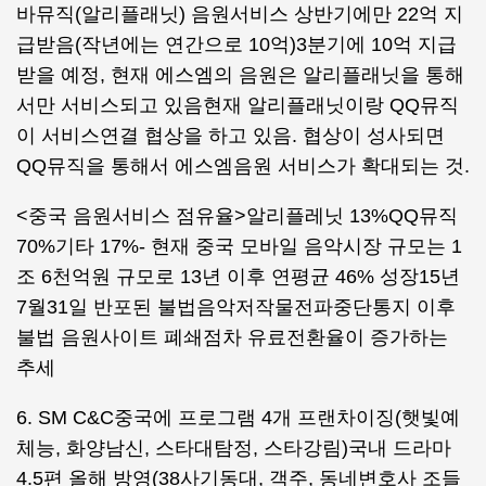
바뮤직(알리플래닛) 음원서비스 상반기에만 22억 지
급받음(작년에는 연간으로 10억)3분기에 10억 지급
받을 예정, 현재 에스엠의 음원은 알리플래닛을 통해
서만 서비스되고 있음현재 알리플래닛이랑 QQ뮤직
이 서비스연결 협상을 하고 있음. 협상이 성사되면
QQ뮤직을 통해서 에스엠음원 서비스가 확대되는 것.
<중국 음원서비스 점유율>알리플레닛 13%QQ뮤직
70%기타 17%- 현재 중국 모바일 음악시장 규모는 1
조 6천억원 규모로 13년 이후 연평균 46% 성장15년
7월31일 반포된 불법음악저작물전파중단통지 이후
불법 음원사이트 폐쇄점차 유료전환율이 증가하는
추세
6. SM C&C중국에 프로그램 4개 프랜차이징(햇빛예
체능, 화양남신, 스타대탐정, 스타강림)국내 드라마
4.5편 올해 방영(38사기동대, 객주, 동네변호사 조들