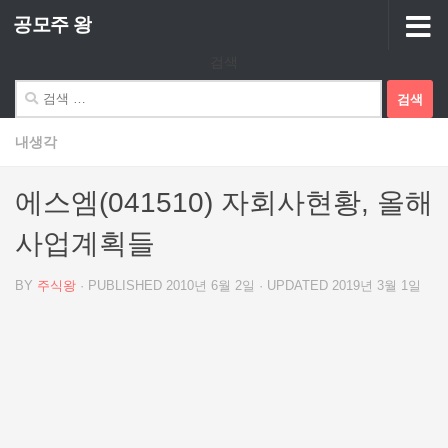
공모주 왕
Skip to content
검색
검
색:
내생각
에스엠(041510) 자회사현황, 올해
사업계획들
BY
주식왕
· PUBLISHED
2010년 6월 2일
· UPDATED
2019년 3월 1일