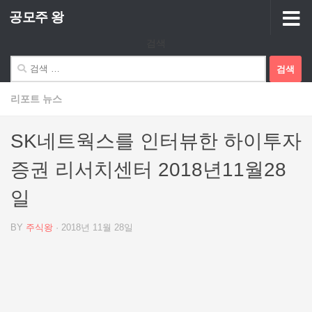
공모주 왕
Skip to content
검색
검
색:
리포트 뉴스
SK네트웍스를 인터뷰한 하이투자
증권 리서치센터 2018년11월28
일
BY
주식왕
·
2018년 11월 28일