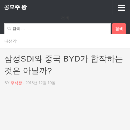
공모주 왕
Skip to content
검색
검
색:
내생각
삼성SDI와 중국 BYD가 합작하는
것은 아닐까?
BY
주식왕
·
2018년 12월 10일