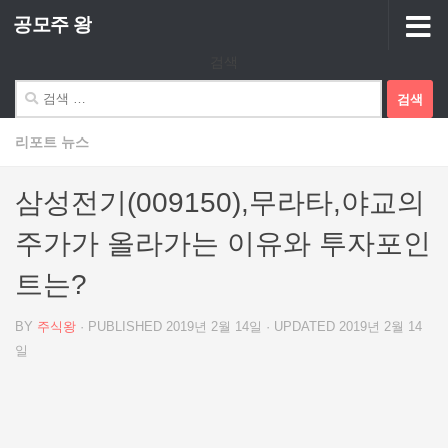
공모주 왕
Skip to content
검색
검
색:
리포트 뉴스
삼성전기(009150),무라타,야교의
주가가 올라가는 이유와 투자포인
트는?
BY
주식왕
· PUBLISHED
2019년 2월 14일
· UPDATED
2019년 2월 14
일