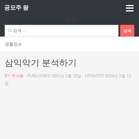
공모주 왕
Skip to content
검색
검
색:
생활정보
삼익악기 분석하기
BY
주식왕
· PUBLISHED
2001년 2월 13일
· UPDATED
2019년 2월 13
일