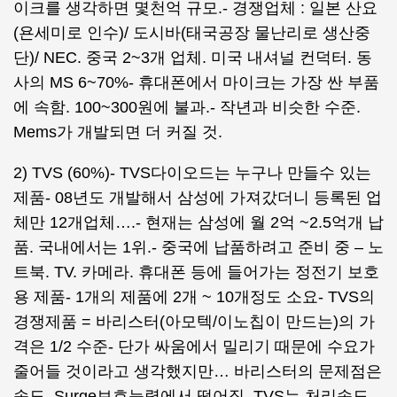
이크를 생각하면 몇천억 규모.- 경쟁업체 : 일본 산요
(욘세미로 인수)/ 도시바(태국공장 물난리로 생산중
단)/ NEC. 중국 2~3개 업체. 미국 내셔널 컨덕터. 동
사의 MS 6~70%- 휴대폰에서 마이크는 가장 싼 부품
에 속함. 100~300원에 불과.- 작년과 비슷한 수준.
Mems가 개발되면 더 커질 것.
2) TVS (60%)- TVS다이오드는 누구나 만들수 있는
제품- 08년도 개발해서 삼성에 가져갔더니 등록된 업
체만 12개업체….- 현재는 삼성에 월 2억 ~2.5억개 납
품. 국내에서는 1위.- 중국에 납품하려고 준비 중 – 노
트북. TV. 카메라. 휴대폰 등에 들어가는 정전기 보호
용 제품- 1개의 제품에 2개 ~ 10개정도 소요- TVS의
경쟁제품 = 바리스터(아모텍/이노칩이 만드는)의 가
격은 1/2 수준- 단가 싸움에서 밀리기 때문에 수요가
줄어들 것이라고 생각했지만… 바리스터의 문제점은
속도. Surge보호능력에서 떨어짐. TVS는 처리속도