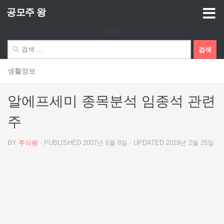
공모주 왕
Skip to content
검색
검
색:
생활정보
알에프세미 종목분석 임종석 관련
주
BY
주식왕
· PUBLISHED
2007년 6월 8일
· UPDATED
2019년 2월 25일