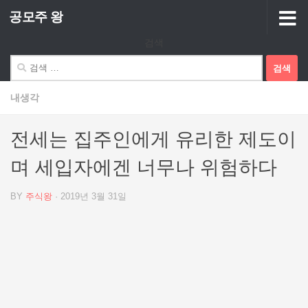
공모주 왕
Skip to content
검색
검
색:
내생각
전세는 집주인에게 유리한 제도이
며 세입자에겐 너무나 위험하다
BY
주식왕
·
2019년 3월 31일