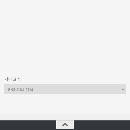
카테고리
카
테
고
리