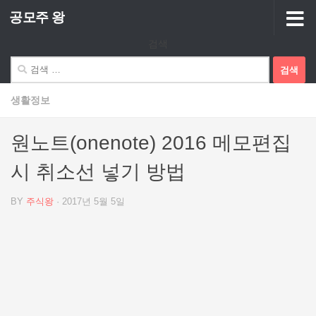
공모주 왕
Skip to content
검색
검
색:
생활정보
원노트(onenote) 2016 메모편집
시 취소선 넣기 방법
BY
주식왕
·
2017년 5월 5일