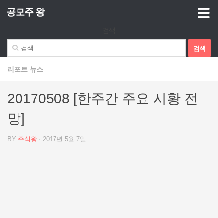
공모주 왕
Skip to content
검색
검
색:
리포트 뉴스
20170508 [한주간 주요 시황 전
망]
BY
주식왕
·
2017년 5월 7일