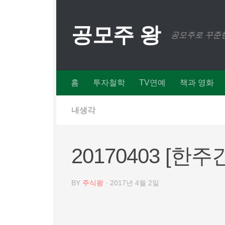
Skip to content
공모주 왕
공모주로 꾸준한
홈
투자철학
TV연예
책과 영화
내생각
20170403 [한
BY
주식왕
·
2017년 4월 2일