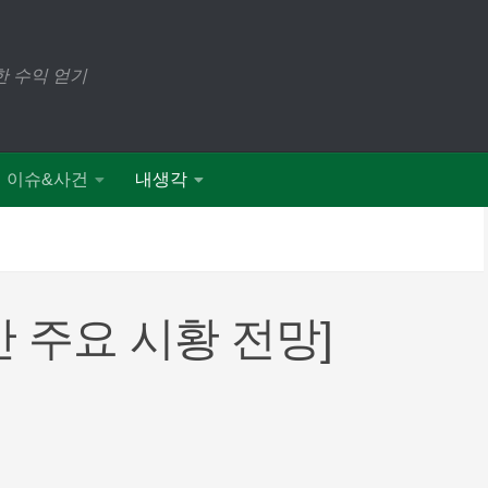
 수익 얻기
이슈&사건
내생각
주간 주요 시황 전망]