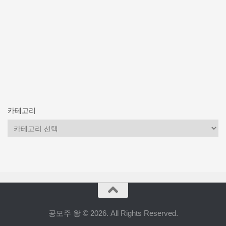
카테고리
카
테
고
리
공모주 왕 © 2026. All Rights Reserved.