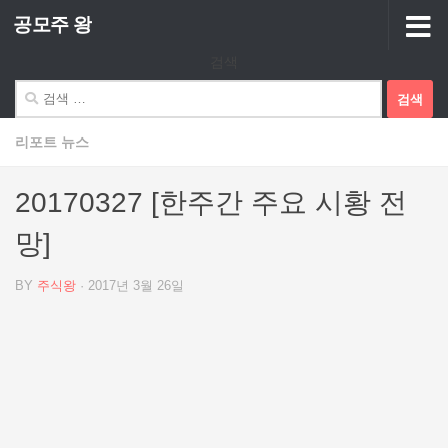
공모주 왕
Skip to content
검색
검
색:
리포트 뉴스
20170327 [한주간 주요 시황 전
망]
BY
주식왕
·
2017년 3월 26일