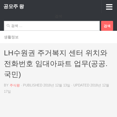
공모주 왕
Skip to content
검색
검
색:
생활정보
LH수원권 주거복지 센터 위치와
전화번호 임대아파트 업무(공공.
국민)
BY
주식왕
· PUBLISHED
2018년 12월 13일
· UPDATED
2018년 12월
17일