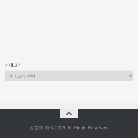
카테고리
카
테
고
리
공모주 왕 © 2026. All Rights Reserved.