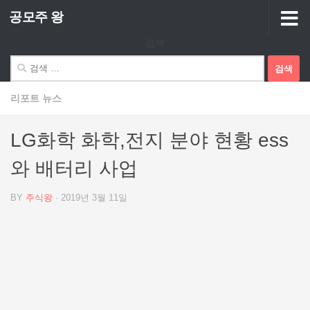
공모주 왕
Skip to content
검색
검
색:
리포트 뉴스
LG화학 화학,전지 분야 현황 ess
와 배터리 사업
BY
주식왕
·
2019년 3월 11일