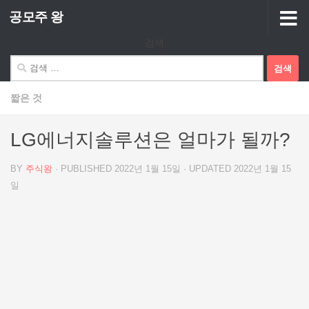
공모주 왕
Skip to content
검색
검
색:
짧은 것
LG에너지솔루션은 얼마가 될까?
BY
주식왕
· PUBLISHED
2022년 1월 15일
· UPDATED
2022년 1월 15
일