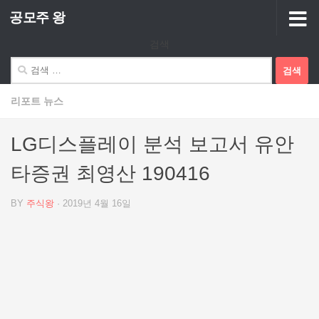
공모주 왕
Skip to content
검색
검
색:
리포트 뉴스
LG디스플레이 분석 보고서 유안
타증권 최영산 190416
BY
주식왕
·
2019년 4월 16일