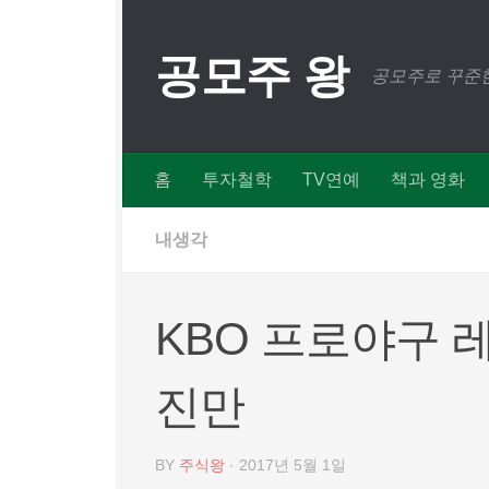
Skip to content
공모주 왕
공모주로 꾸준한
홈
투자철학
TV연예
책과 영화
내생각
KBO 프로야구 레
진만
BY
주식왕
·
2017년 5월 1일