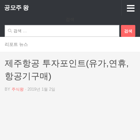
공모주 왕
Skip to content
검색
검
색:
리포트 뉴스
제주항공 투자포인트(유가,연휴,
항공기구매)
BY
주식왕
·
2019년 1월 2일