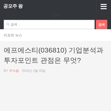
공모주 왕
Skip to content
검색
검
색:
리포트 뉴스
에프에스티(036810) 기업분석과
투자포인트 관점은 무엇?
BY
주식왕
·
2019년 2월 18일