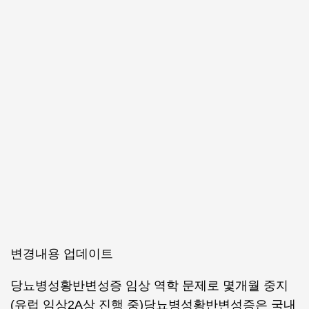
변경내용 업데이트
당뇨병성황반변성증 임상 역학 문제로 몇개월 중지
(유럽 임상2A상 진행 중)당뇨병성황반변성증은 국내