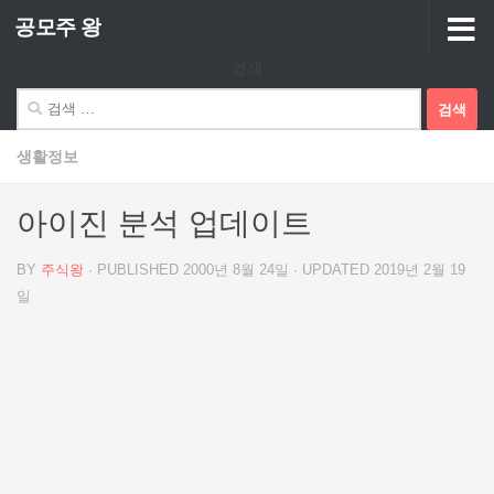
공모주 왕
Skip to content
검색
검
색:
생활정보
아이진 분석 업데이트
BY
주식왕
· PUBLISHED
2000년 8월 24일
· UPDATED
2019년 2월 19
일