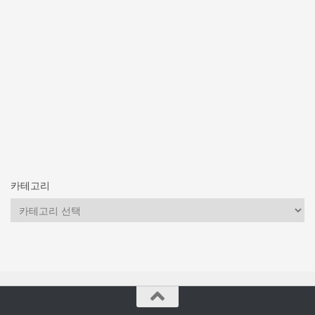
카테고리
카
테
고
리