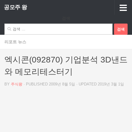
공모주 왕
Skip to content
검색
검
색:
리포트 뉴스
엑시콘(092870) 기업분석 3D낸드
와 메모리테스터기
BY
주식왕
· PUBLISHED
2009년 8월 5일
· UPDATED
2019년 3월 1일