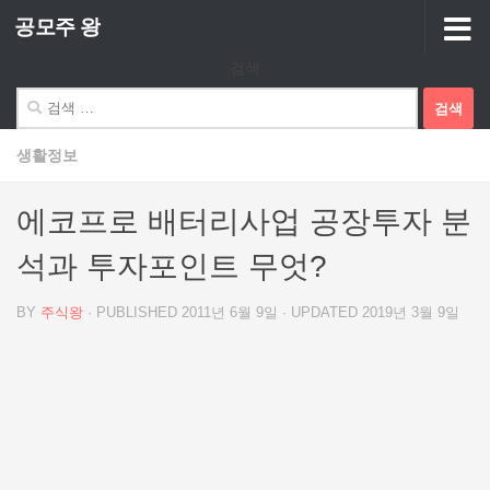
공모주 왕
Skip to content
검색
검
색:
생활정보
에코프로 배터리사업 공장투자 분
석과 투자포인트 무엇?
BY
주식왕
· PUBLISHED
2011년 6월 9일
· UPDATED
2019년 3월 9일