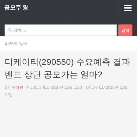
공모주 왕
Skip to content
검색
검
색:
리포트 뉴스
디케이티(290550) 수요예측 결과
밴드 상단 공모가는 얼마?
BY
주식왕
· PUBLISHED
2018년 12월 11일
· UPDATED
2018년 12월
12일