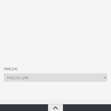
카테고리
카
테
고
리